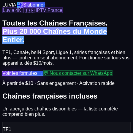
LUVIA
4K
S'abonner
Luvia 4K | 🇫🇷 IPTV France
Toutes les Chaînes Françaises.
Plus 20 000 Chaînes du Monde
Entier.
TF1, Canal+, beIN Sport, Ligue 1, séries françaises et bien
plus — tout en un seul abonnement. Fonctionne sur tous vos
appareils, dès $10/mois.
Voir les formules →
💬 Nous contacter sur WhatsApp
À partir de $10 · Sans engagement · Activation rapide
Chaînes françaises incluses
Un aperçu des chaînes disponibles — la liste complète
comprend bien plus.
TF1