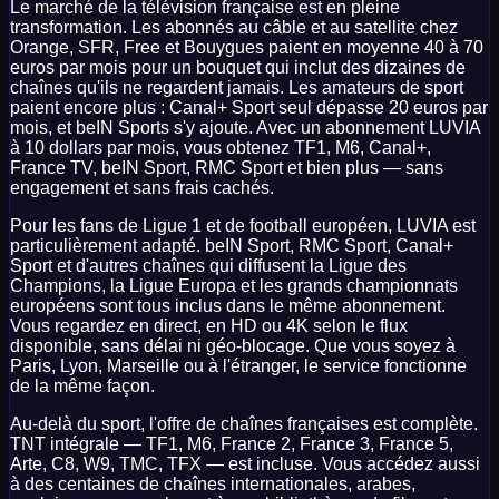
Le marché de la télévision française est en pleine
transformation. Les abonnés au câble et au satellite chez
Orange, SFR, Free et Bouygues paient en moyenne 40 à 70
euros par mois pour un bouquet qui inclut des dizaines de
chaînes qu'ils ne regardent jamais. Les amateurs de sport
paient encore plus : Canal+ Sport seul dépasse 20 euros par
mois, et beIN Sports s'y ajoute. Avec un abonnement LUVIA
à 10 dollars par mois, vous obtenez TF1, M6, Canal+,
France TV, beIN Sport, RMC Sport et bien plus — sans
engagement et sans frais cachés.
Pour les fans de Ligue 1 et de football européen, LUVIA est
particulièrement adapté. beIN Sport, RMC Sport, Canal+
Sport et d'autres chaînes qui diffusent la Ligue des
Champions, la Ligue Europa et les grands championnats
européens sont tous inclus dans le même abonnement.
Vous regardez en direct, en HD ou 4K selon le flux
disponible, sans délai ni géo-blocage. Que vous soyez à
Paris, Lyon, Marseille ou à l'étranger, le service fonctionne
de la même façon.
Au-delà du sport, l'offre de chaînes françaises est complète.
TNT intégrale — TF1, M6, France 2, France 3, France 5,
Arte, C8, W9, TMC, TFX — est incluse. Vous accédez aussi
à des centaines de chaînes internationales, arabes,